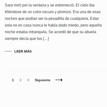
Sara miró por la ventana y se estremeció. El cielo iba
tiñéndose de un color oscuro y plomizo. Era una de esas
noches que podían ser la pesadilla de cualquiera. Estar
sola no en casa nunca le había dado miedo, pero aquella
noche estaba intranquila. Se acordó de que su abuela
siempre decía que los […]
LEER MÁS
Navegación
Página
Página
Página
1
2
3
Siguiente
de
entradas